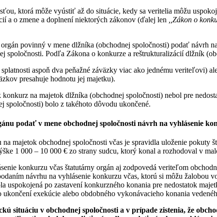
u, ktorá môže vyústiť až do situácie, kedy sa veritelia môžu uspokoji
ácií a o zmene a doplnení niektorých zákonov (ďalej len
,,Zákon o konku
ny orgán povinný v mene dlžníka (obchodnej spoločnosti) podať návrh n
j spoločnosti. Podľa Zákona o konkurze a reštrukturalizácií dlžník (o
e splatnosti aspoň dva peňažné záväzky viac ako jednému veriteľovi) al
väzkov presahuje hodnotu jej majetku).
ak konkurz na majetok dlžníka (obchodnej spoločnosti) nebol pre nedos
j spoločnosti) bolo z takéhoto dôvodu ukončené.
rgánu podať v mene obchodnej spoločnosti návrh na vyhlásenie ko
na majetok obchodnej spoločnosti včas je spravidla uloženie pokuty š
výške 1 000 – 10 000 € zo strany sudcu, ktorý konal a rozhodoval v ma
senie konkurzu včas štatutárny orgán aj zodpovedá veriteľom obchodne
daním návrhu na vyhlásenie konkurzu včas, ktorú si môžu žalobou voči
ola uspokojená po zastavení konkurzného konania pre nedostatok majet
bo ukončení exekúcie alebo obdobného vykonávacieho konania vedeného
kú situáciu v obchodnej spoločnosti a v prípade zistenia, že obc