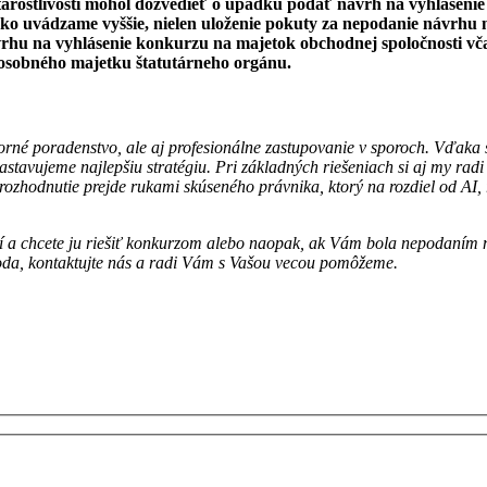
 starostlivosti mohol dozvedieť o úpadku podať návrh na vyhláse
ako uvádzame vyššie, nielen uloženie pokuty za nepodanie návrhu na
rhu na vyhlásenie konkurzu na majetok obchodnej spoločnosti vča
 osobného majetku štatutárneho orgánu.
orné poradenstvo, ale aj profesionálne zastupovanie v sporoch. Vďaka
tavujeme najlepšiu stratégiu. Pri základných riešeniach si aj my rad
rozhodnutie prejde rukami skúseného právnika, ktorý na rozdiel od AI,
cií a chcete ju riešiť konkurzom alebo naopak, ak Vám bola nepodaní
koda, kontaktujte nás a radi Vám s Vašou vecou pomôžeme.