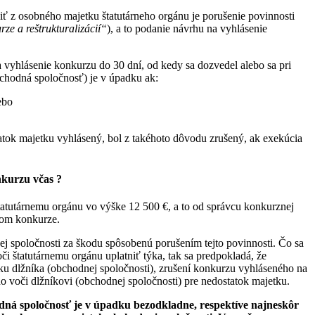
ť z osobného majetku štatutárneho orgánu je porušenie povinnosti
rze a reštrukturalizácií“
), a to podanie návrhu na vyhlásenie
a vyhlásenie konkurzu do 30 dní, od kedy sa dozvedel alebo sa pri
bchodná spoločnosť) je v úpadku ak:
ebo
tatok majetku vyhlásený, bol z takéhoto dôvodu zrušený, ak exekúcia
nkurzu včas ?
tatutárnemu orgánu vo výške 12 500 €, a to od správcu konkurznej
lom konkurze.
j spoločnosti za škodu spôsobenú porušením tejto povinnosti. Čo sa
 štatutárnemu orgánu uplatniť týka, tak sa predpokladá, že
ku dlžníka (obchodnej spoločnosti), zrušení konkurzu vyhláseného na
 voči dlžníkovi (obchodnej spoločnosti) pre nedostatok majetku.
hodná spoločnosť je v úpadku bezodkladne, respektíve najneskôr