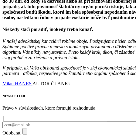
do 30 dní, od kedy sa dozvedel alebo sa pri zachovaní odbornej
prípade, ak túto povinnosť štatutárny orgán poruší riskuje, tak 
spoločnosti budú škodu, ktorá im bola spôsobená nepodaním náv
osobe, následkom čoho v prípade exekúcie môže byť postihnutie
Niekedy stačí poradiť, inokedy treba konať.
V našej advokátskej kancelárii robíme oboje. Poskytujeme nielen odb
Spájame poctivé právne remeslo s moderným prístupom a dôsledne nas
algoritmu Vás nikdy nevystavíme. Preto každý krok, úkon, či zásadné 
svoj problém za riešenie a právnu istotu.
V prípade, ak Vaša obchodná spoločnosť je v zlej ekonomickej situá
partnera - dlžníka, respektíve jeho štatutárneho orgánu spôsobená š
Milan HANES
AUTOR ČLÁNKU
NEWSLETTER
Právo v súvislostiach, ktoré formujú rozhodnutia.
Odoberať