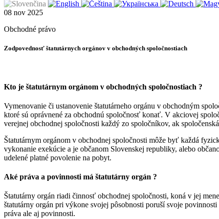
08
nov
2025
Obchodné právo
Zodpovednosť štatutárnych orgánov v obchodných spoločnostiach
Kto je štatutárnym orgánom v obchodných spoločnostiach ?
Vymenovanie či ustanovenie štatutárneho orgánu v obchodným spoloč
ktoré sú oprávnené za obchodnú spoločnosť konať. V akciovej spoloč
verejnej obchodnej spoločnosti každý zo spoločníkov, ak spoločenská
Štatutárnym orgánom v obchodnej spoločnosti môže byť každá fyzická
vykonanie exekúcie a je občanom Slovenskej republiky, alebo občan
udelené platné povolenie na pobyt.
Aké práva a povinnosti má štatutárny orgán ?
Štatutárny orgán riadi činnosť obchodnej spoločnosti, koná v jej me
štatutárny orgán pri výkone svojej pôsobnosti poruší svoje povinnost
práva ale aj povinnosti.