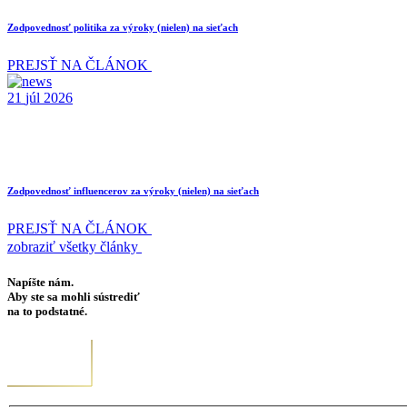
Zodpovednosť politika za výroky (nielen) na sieťach
PREJSŤ NA ČLÁNOK
21
júl
2026
Zodpovednosť influencerov za výroky (nielen) na sieťach
PREJSŤ NA ČLÁNOK
zobraziť všetky články
Napíšte nám.
Aby ste sa mohli sústrediť
na to podstatné.