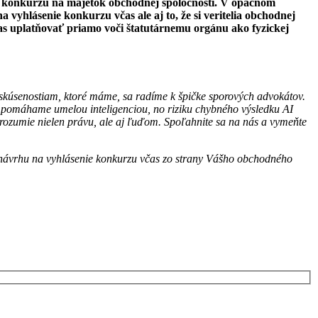
nie konkurzu na majetok obchodnej spoločnosti. V opačnom
 vyhlásenie konkurzu včas ale aj to, že si veritelia obchodnej
s uplatňovať priamo voči štatutárnemu orgánu ako fyzickej
 skúsenostiam, ktoré máme, sa radíme k špičke sporových advokátov.
i pomáhame umelou inteligenciou, no riziku chybného výsledku AI
 rozumie nielen právu, ale aj ľuďom. Spoľahnite sa na nás a vymeňte
m návrhu na vyhlásenie konkurzu včas zo strany Vášho obchodného