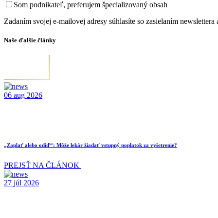
Som podnikateľ, preferujem špecializovaný obsah
Zadaním svojej e-mailovej adresy súhlasíte so zasielaním newsletter
Naše ďalšie články
06
aug
2026
„Zaplať alebo odíď“: Môže lekár žiadať vstupný poplatok za vyšetrenie?
PREJSŤ NA ČLÁNOK
27
júl
2026