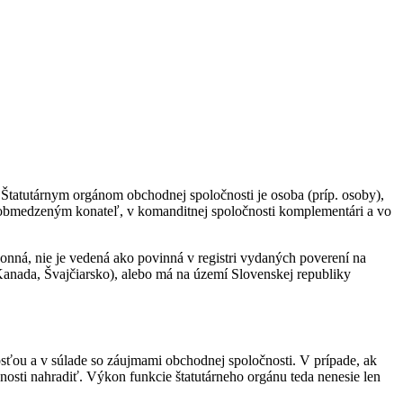
tatutárnym orgánom obchodnej spoločnosti je osoba (príp. osoby),
m obmedzeným konateľ, v komanditnej spoločnosti komplementári a vo
nná, nie je vedená ako povinná v registri vydaných poverení na
nada, Švajčiarsko), alebo má na území Slovenskej republiky
osťou a v súlade so záujmami obchodnej spoločnosti. V prípade, ak
nosti nahradiť. Výkon funkcie štatutárneho orgánu teda nenesie len