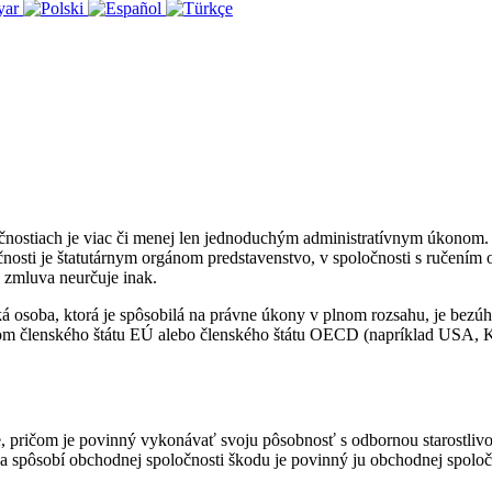
nostiach je viac či menej len jednoduchým administratívnym úkonom. Š
nosti je štatutárnym orgánom predstavenstvo, v spoločnosti s ručení
 zmluva neurčuje inak.
 osoba, ktorá je spôsobilá na právne úkony v plnom rozsahu, je bezúho
om členského štátu EÚ alebo členského štátu OECD (napríklad USA, Ka
ne, pričom je povinný vykonávať svoju pôsobnosť s odbornou starostliv
i a spôsobí obchodnej spoločnosti škodu je povinný ju obchodnej spoloč