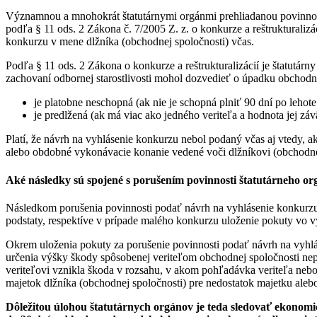
Významnou a mnohokrát štatutárnymi orgánmi prehliadanou povinnosťo
podľa § 11 ods. 2 Zákona č. 7/2005 Z. z. o konkurze a reštrukturaliz
konkurzu v mene dlžníka (obchodnej spoločnosti) včas.
Podľa § 11 ods. 2 Zákona o konkurze a reštrukturalizácií je štatutár
zachovaní odbornej starostlivosti mohol dozvedieť o úpadku obchodne
je platobne neschopná (ak nie je schopná plniť 90 dní po lehot
je predlžená (ak má viac ako jedného veriteľa a hodnota jej zá
Platí, že návrh na vyhlásenie konkurzu nebol podaný včas aj vtedy, 
alebo obdobné vykonávacie konanie vedené voči dlžníkovi (obchodne
Aké následky sú spojené s porušením povinnosti štatutárneho o
Následkom porušenia povinnosti podať návrh na vyhlásenie konkurzu 
podstaty, respektíve v prípade malého konkurzu uloženie pokuty vo 
Okrem uloženia pokuty za porušenie povinnosti podať návrh na vyhlá
určenia výšky škody spôsobenej veriteľom obchodnej spoločnosti nepo
veriteľovi vznikla škoda v rozsahu, v akom pohľadávka veriteľa neb
majetok dlžníka (obchodnej spoločnosti) pre nedostatok majetku ale
Dôležitou úlohou štatutárnych orgánov je teda sledovať ekonomic