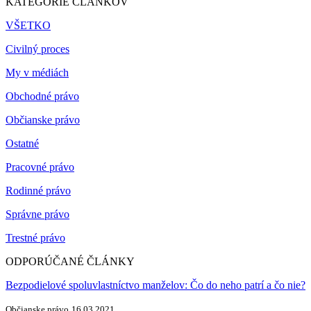
KATEGÓRIE ČLÁNKOV
VŠETKO
Civilný proces
My v médiách
Obchodné právo
Občianske právo
Ostatné
Pracovné právo
Rodinné právo
Správne právo
Trestné právo
ODPORÚČANÉ ČLÁNKY
Bezpodielové spoluvlastníctvo manželov: Čo do neho patrí a čo nie?
Občianske právo
16.03.2021