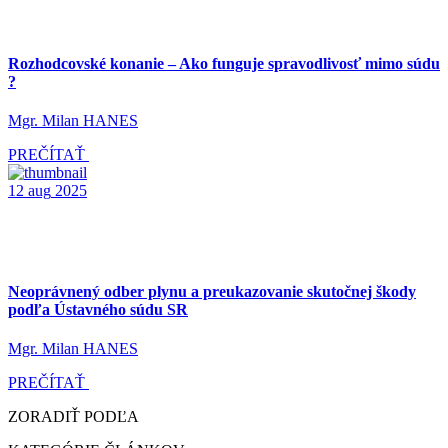
Rozhodcovské konanie – Ako funguje spravodlivosť mimo súdu
?
Mgr. Milan HANES
PREČÍTAŤ
12
aug
2025
Neoprávnený odber plynu a preukazovanie skutočnej škody
podľa Ústavného súdu SR
Mgr. Milan HANES
PREČÍTAŤ
ZORADIŤ PODĽA